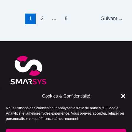
1
2
…
8
Suivant
→
Cookies & Confidentialité
Development Booster — Consulting cloud,
Salesforce et IA pour les entreprises qui veulent
Nous utilisons des cookies pour analyser le trafic de notre site (Google
avancer vite, bien, et sans mauvaises surprises.
Analytics) et améliorer votre expérience. Vous pouvez accepter, refuser ou
personnaliser vos préférences à tout moment.
Politique de cookies (UE)
Mentions légales