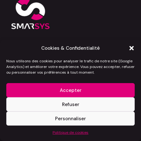
Development Booster — Consulting cloud,
Cookies & Confidentialité
Salesforce et IA pour les entreprises qui
veulent avancer vite, bien, et sans
Nous utilisons des cookies pour analyser le trafic de notre site (Google
mauvaises surprises.
Analytics) et améliorer votre expérience. Vous pouvez accepter, refuser
ou personnaliser vos préférences à tout moment.
Politique de cookies (UE)
Mentions légales
Accepter
Politique de confidentialité
Refuser
Copyright © 2026 smarsys.com | Propulsé par
Thème WordPress
Personnaliser
Astra
Politique de cookies