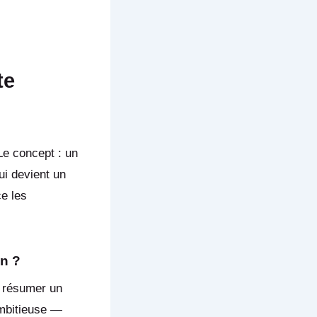
te
Le concept : un
ui devient un
ce les
en ?
r résumer un
ambitieuse —