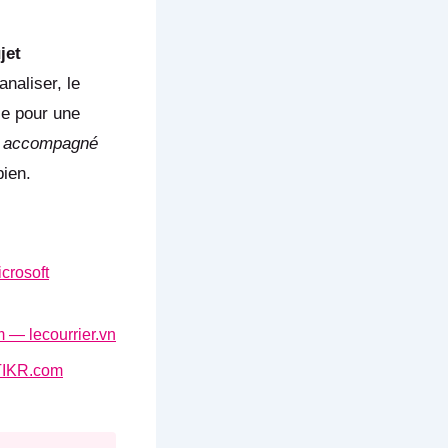
jet
naliser, le
le pour une
n accompagné
bien.
crosoft
am — lecourrier.vn
TIKR.com