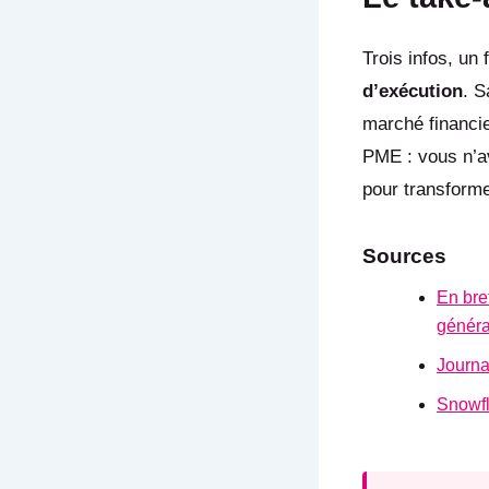
Trois infos, un 
d’exécution
. S
marché financie
PME : vous n’av
pour transforme
Sources
En bre
généra
Journal
Snowfl