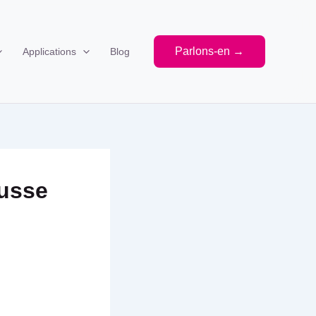
Parlons-en →
Applications
Blog
ousse