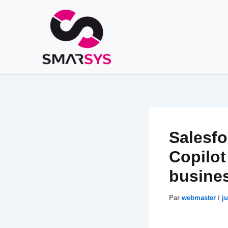
Aller
au
contenu
Salesfo
Copilot
busines
Par
webmaster
/
ju