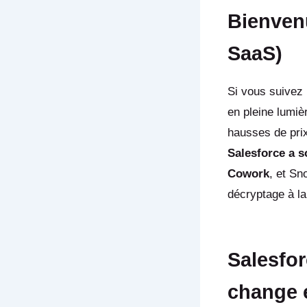
Bienvenu
SaaS)
Si vous suivez 
en pleine lumiè
hausses de prix
Salesforce a s
Cowork
, et Sn
décryptage à l
Salesfor
change 