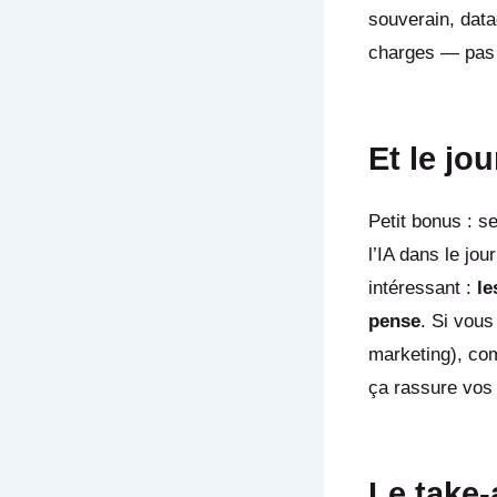
souverain, data
charges — pas e
Et le jo
Petit bonus : s
l’IA dans le jo
intéressant :
le
pense
. Si vous
marketing), com
ça rassure vos 
Le take