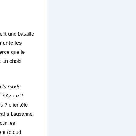
nt une bataille
mente les
arce que le
t un choix
à la mode
.
 ? Azure ?
s ? clientèle
cal à Lausanne,
our les
ent (cloud