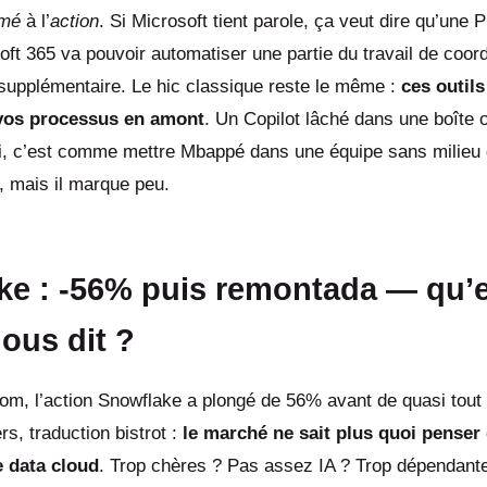
umé
à l’
action
. Si Microsoft tient parole, ça veut dire qu’une
oft 365 va pouvoir automatiser une partie du travail de coor
upplémentaire. Le hic classique reste le même :
ces outils
 vos processus en amont
. Un Copilot lâché dans une boîte
uoi, c’est comme mettre Mbappé dans une équipe sans milieu de
, mais il marque peu.
ke : -56% puis remontada — qu’e
ous dit ?
m, l’action Snowflake a plongé de 56% avant de quasi tout
rs, traduction bistrot :
le marché ne sait plus quoi penser
 data cloud
. Trop chères ? Pas assez IA ? Trop dépendant