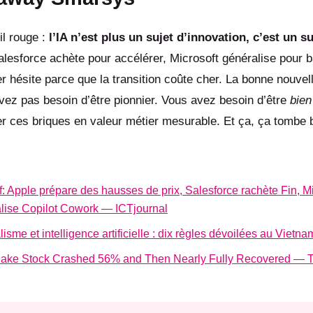
fil rouge :
l’IA n’est plus un sujet d’innovation, c’est un su
alesforce achète pour accélérer, Microsoft généralise pour ba
r hésite parce que la transition coûte cher. La bonne nouvel
ez pas besoin d’être pionnier. Vous avez besoin d’être
bie
r ces briques en valeur métier mesurable. Et ça, ça tombe 
f: Apple prépare des hausses de prix, Salesforce rachète Fin, Mi
lise Copilot Cowork — ICTjournal
isme et intelligence artificielle : dix règles dévoilées au Vietn
ake Stock Crashed 56% and Then Nearly Fully Recovered — 