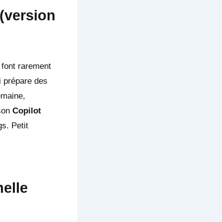
(version
 font rarement
ui prépare des
emaine,
 son
Copilot
s. Petit
nelle