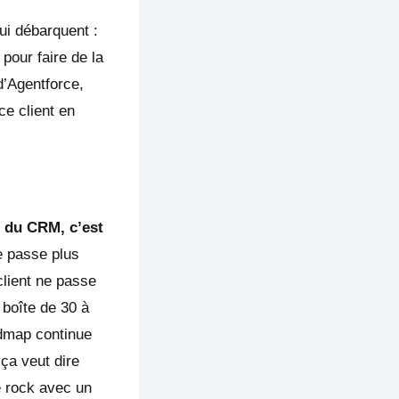
ui débarquent :
pour faire de la
 d’Agentforce,
ce client en
r du CRM, c’est
e passe plus
lient ne passe
 boîte de 30 à
admap continue
 ça veut dire
de rock avec un