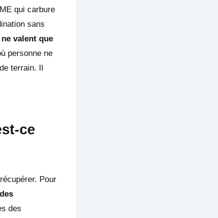
 PME qui carbure
dination sans
 ne valent que
 où personne ne
 terrain. Il
st-ce
 récupérer. Pour
 des
es des