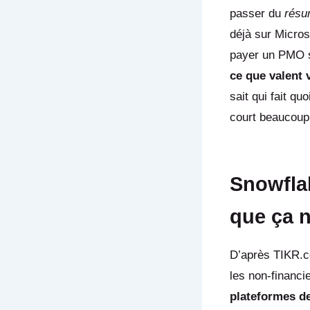
passer du
rés
déjà sur Micros
payer un PMO s
ce que valent
sait qui fait q
court beaucoup
Snowfla
que ça n
D’après TIKR.co
les non-financie
plateformes de