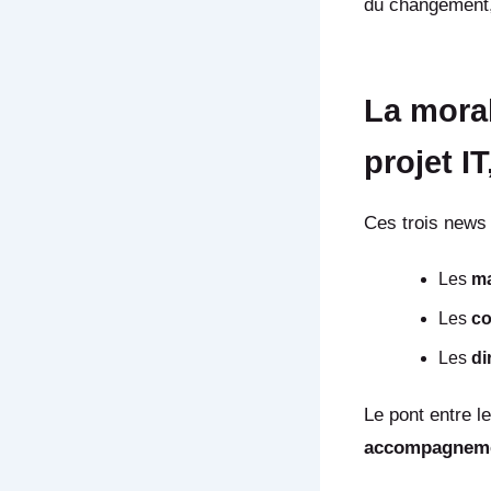
du changement,
La morale
projet IT
Ces trois news 
Les
m
Les
co
Les
di
Le pont entre l
accompagneme