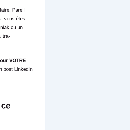
aire. Pareil
si vous êtes
aniak ou un
ltra-
 pour VOTRE
n post LinkedIn
 ce