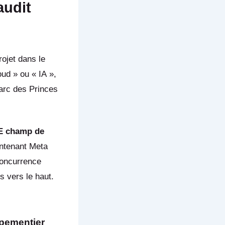
audit
ojet dans le
oud » ou « IA »,
arc des Princes
E champ de
ntenant Meta
concurrence
s vers le haut.
ipementier