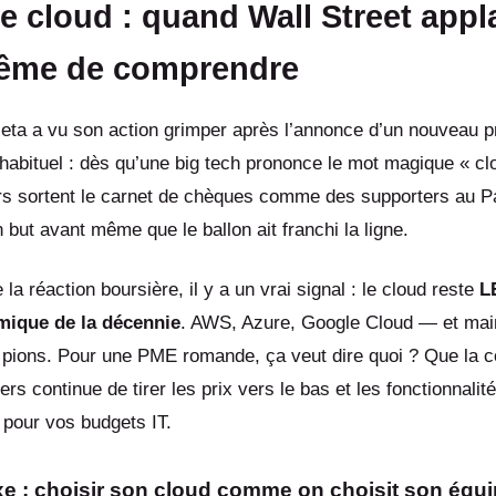
le cloud : quand Wall Street appl
ême de comprendre
Meta a vu son action grimper après l’annonce d’un nouveau pr
nhabituel : dès qu’une big tech prononce le mot magique « cl
urs sortent le carnet de chèques comme des supporters au P
 but avant même que le ballon ait franchi la ligne.
la réaction boursière, il y a un vrai signal : le cloud reste
L
mique de la décennie
. AWS, Azure, Google Cloud — et mai
 pions. Pour une PME romande, ça veut dire quoi ? Que la 
rs continue de tirer les prix vers le bas et les fonctionnalité
 pour vos budgets IT.
xe : choisir son cloud comme on choisit son équ