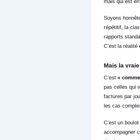
mais qui est en 
Soyons honnêtes
répétitif, la cl
rapports standa
C’est la réalit
Mais la vrai
C’est
« commen
pas celles qui v
factures par jou
les cas complex
C’est un boulot
accompagner cet