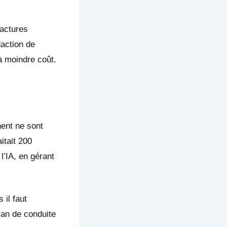
factures
daction de
 à moindre coût.
nent ne sont
aitait 200
l’IA, en gérant
 il faut
lan de conduite