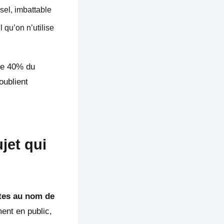
sel, imbattable
 qu’on n’utilise
te 40% du
oublient
jet qui
tes au nom de
ment en public,