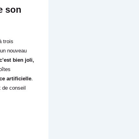
ue son
 trois
un nouveau
’est bien joli,
oîtes
 artificielle
.
t de conseil