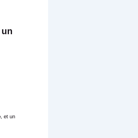
s un
e
, et un