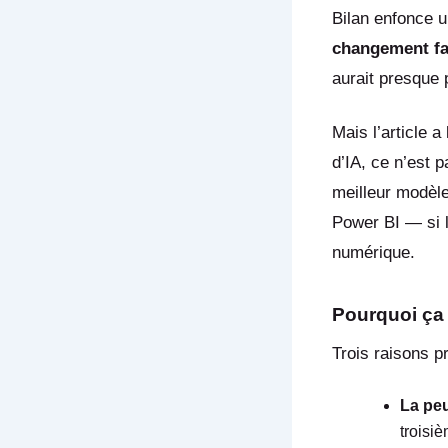
Bilan enfonce u
changement fai
aurait presque 
Mais l’article a
d’IA, ce n’est 
meilleur modèle
Power BI — si l
numérique.
Pourquoi ça 
Trois raisons p
La pe
troisi