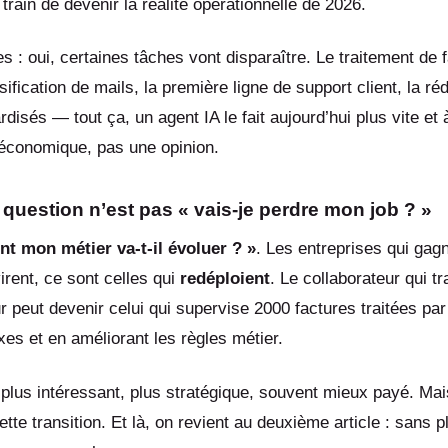
train de devenir la réalité opérationnelle de 2026.
 : oui, certaines tâches vont disparaître. Le traitement de 
assification de mails, la première ligne de support client, la ré
rdisés — tout ça, un agent IA le fait aujourd’hui plus vite et
é économique, pas une opinion.
e question n’est pas « vais-je perdre mon job ? »
t mon métier va-t-il évoluer ? »
. Les entreprises qui gag
irent, ce sont celles qui
redéploient
. Le collaborateur qui tr
r peut devenir celui qui supervise 2000 factures traitées par 
es et en améliorant les règles métier.
 plus intéressant, plus stratégique, souvent mieux payé. Mais
te transition. Et là, on revient au deuxième article : sans p