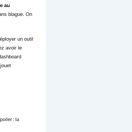
ce au
ans blague. On
éployer un outil
z avoir le
 dashboard
jouet
poiler : la