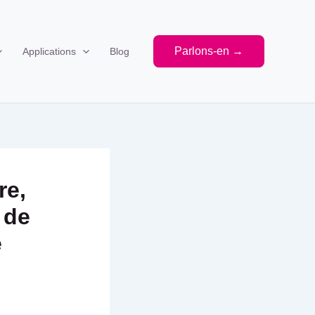
Parlons-en →
Applications
Blog
re,
 de
é