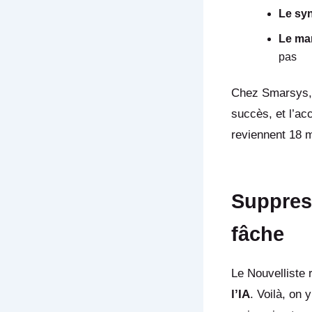
Le syn
Le ma
pas
Chez Smarsys, 
succès, et l’a
reviennent 18 m
Suppress
fâche
Le Nouvelliste
l’IA
. Voilà, on 