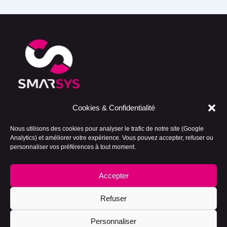
Cookies & Confidentialité
Development Booster — Consulting cloud,
Salesforce et IA pour les entreprises qui veulent
Nous utilisons des cookies pour analyser le trafic de notre site (Google
avancer vite, bien, et sans mauvaises surprises.
Analytics) et améliorer votre expérience. Vous pouvez accepter, refuser ou
personnaliser vos préférences à tout moment.
Politique de cookies (UE)
Mentions légales
Accepter
Politique de confidentialité
Refuser
Copyright © 2026 smarsys.com | Propulsé par
Thème WordPress
Personnaliser