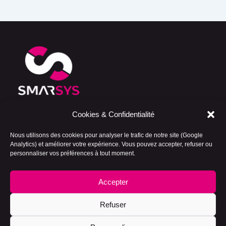
Cookies & Confidentialité
Development Booster — Consulting cloud,
Salesforce et IA pour les entreprises qui veulent
Nous utilisons des cookies pour analyser le trafic de notre site (Google
avancer vite, bien, et sans mauvaises surprises.
Analytics) et améliorer votre expérience. Vous pouvez accepter, refuser ou
personnaliser vos préférences à tout moment.
Politique de cookies (UE)
Mentions légales
Accepter
Politique de confidentialité
Refuser
Copyright © 2026 smarsys.com | Propulsé par
Thème WordPress